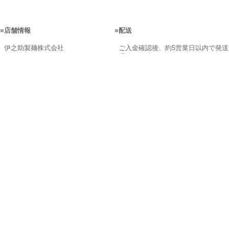
■
店舗情報
■
配送
伊之助製麺株式会社
ご入金確認後、約5営業日以内で発送
手続きを致します。
営業時間：9:00～17:00
商品在庫が不足の場合、メールにて
〒842-0107 佐賀県神埼市神埼町鶴
ご連絡致します。
2505
配送日はご指定できます。 配達時間
【フリーダイヤル】0120-063-650
帯は地域によって異なります。
【TEL】0952-52-2615 【FAX】
配送料金は以下の表でご確認くださ
0952-53-1781
い。
※商品の組み合わせによっては20kg
メールでのお問い合わせはコチラ＞
以内でも1梱包分に収まらない場合が
＞
ございます。
その場合、別途に請求させて頂きま
■
お支払い方法
すが、ご連絡を致します。
※離島は、下記の金額と異なり実費
□銀行振込(前払)
になります。
□代金引換
□ネットバンキング・電子マネー(前
お届け先1ヶ所につき、商品合計
払)
10,000円（税込）以上のご注文で送
□コンビニ決済(前払)
料無料になります！
□クレジットカード決済(前払)