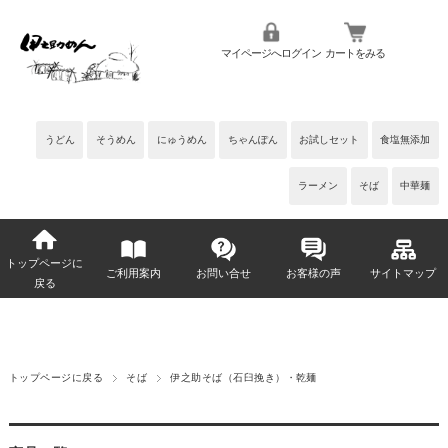
マイページへログイン
カートをみる
うどん
そうめん
にゅうめん
ちゃんぽん
お試しセット
食塩無添加
ラーメン
そば
中華麺
トップページに
ご利用案内
お問い合せ
お客様の声
サイトマップ
戻る
トップページに戻る
そば
伊之助そば（石臼挽き）・乾麺