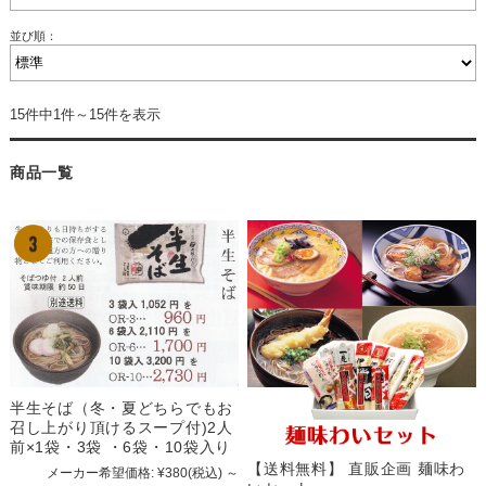
並び順：
15件中1件～15件を表示
商品一覧
半生そば（冬・夏どちらでもお
召し上がり頂けるスープ付)2人
前×1袋・3袋 ・6袋・10袋入り
【送料無料】 直販企画 麺味わ
メーカー希望価格:
¥380
(税込)
～