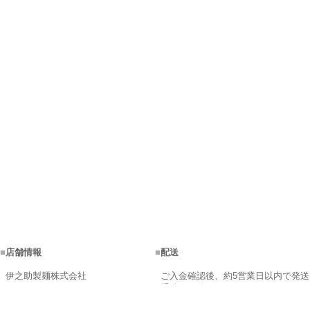
■
店舗情報
■
配送
伊之助製麺株式会社
ご入金確認後、約5営業日以内で発送
手続きを致します。
営業時間：9:00～17:00
商品在庫が不足の場合、メールにて