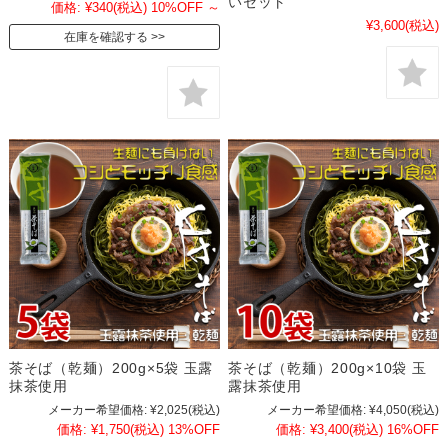
いセット
価格:
¥340
(税込)
10%OFF
～
¥3,600
(税込)
在庫を確認する
茶そば（乾麺）200g×5袋 玉露
茶そば（乾麺）200g×10袋 玉
抹茶使用
露抹茶使用
メーカー希望価格:
¥2,025
(税込)
メーカー希望価格:
¥4,050
(税込)
価格:
¥1,750
(税込)
13%OFF
価格:
¥3,400
(税込)
16%OFF