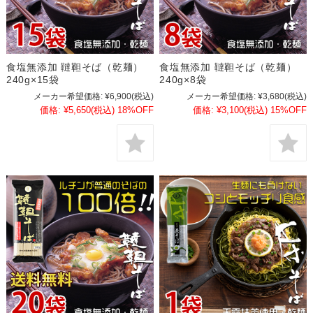
食塩無添加 韃靼そば（乾麺）
食塩無添加 韃靼そば（乾麺）
240g×15袋
240g×8袋
メーカー希望価格:
¥6,900
(税込)
メーカー希望価格:
¥3,680
(税込)
価格:
¥5,650
(税込)
18%OFF
価格:
¥3,100
(税込)
15%OFF