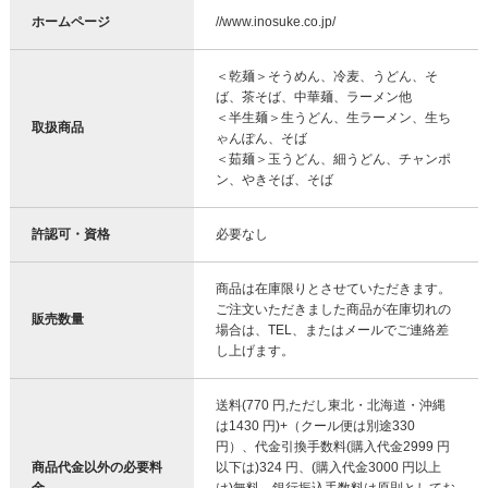
ホームページ
//www.inosuke.co.jp/
＜乾麺＞そうめん、冷麦、うどん、そ
ば、茶そば、中華麺、ラーメン他
＜半生麺＞生うどん、生ラーメン、生ち
取扱商品
ゃんぽん、そば
＜茹麺＞玉うどん、細うどん、チャンポ
ン、やきそば、そば
許認可・資格
必要なし
商品は在庫限りとさせていただきます。
ご注文いただきました商品が在庫切れの
販売数量
場合は、TEL、またはメールでご連絡差
し上げます。
送料(770 円,ただし東北・北海道・沖縄
は1430 円)+（クール便は別途330
円）、代金引換手数料(購入代金2999 円
商品代金以外の必要料
以下は)324 円、(購入代金3000 円以上
金
は)無料、銀行振込手数料は原則としてお