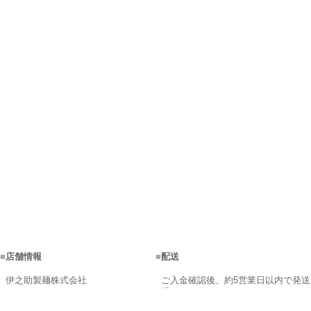
■
店舗情報
■
配送
伊之助製麺株式会社
ご入金確認後、約5営業日以内で発送
手続きを致します。
営業時間：9:00～17:00
商品在庫が不足の場合、メールにて