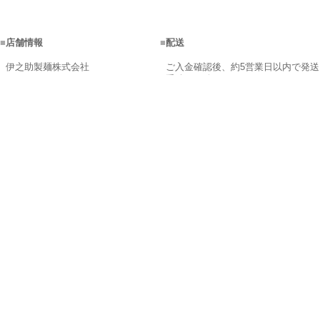
■
店舗情報
■
配送
伊之助製麺株式会社
ご入金確認後、約5営業日以内で発送
手続きを致します。
営業時間：9:00～17:00
商品在庫が不足の場合、メールにて
〒842-0107 佐賀県神埼市神埼町鶴
ご連絡致します。
2505
配送日はご指定できます。 配達時間
【フリーダイヤル】0120-063-650
帯は地域によって異なります。
【TEL】0952-52-2615 【FAX】
配送料金は以下の表でご確認くださ
0952-53-1781
い。
※商品の組み合わせによっては20kg
メールでのお問い合わせはコチラ＞
以内でも1梱包分に収まらない場合が
＞
ございます。
その場合、別途に請求させて頂きま
■
お支払い方法
すが、ご連絡を致します。
※離島は、下記の金額と異なり実費
□銀行振込(前払)
になります。
□代金引換
□ネットバンキング・電子マネー(前
お届け先1ヶ所につき、商品合計
払)
10,000円（税込）以上のご注文で送
□コンビニ決済(前払)
料無料になります！
□クレジットカード決済(前払)