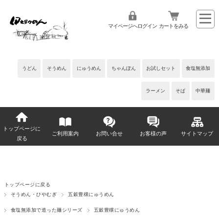
マイページへログイン
カートをみる
うどん
そうめん
にゅうめん
ちゃんぽん
お試しセット
食塩無添加
ラーメン
そば
中華麺
トップページに
ご利用案内
お問い合せ
お客様の声
サイトマップ
戻る
トップページに戻る
そうめん・ひやむぎ
五穀豊穣にゅうめん
食塩無添加で造った麺シリーズ
五穀豊穣にゅうめん