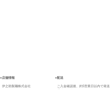
■
店舗情報
■
配送
伊之助製麺株式会社
ご入金確認後、約5営業日以内で発送
手続きを致します。
営業時間：9:00～17:00
商品在庫が不足の場合、メールにて
〒842-0107 佐賀県神埼市神埼町鶴
ご連絡致します。
2505
配送日はご指定できます。 配達時間
【フリーダイヤル】0120-063-650
帯は地域によって異なります。