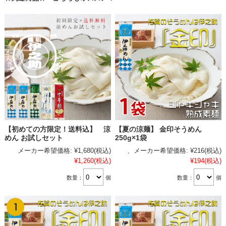
【初めての方限定！送料込】 涼
【夏の涼麺】 金印そうめん
めん お試しセット
250g×1袋
メーカー希望価格:
¥1,680
(税込)
、メーカー希望価格:
¥216
(税込)
¥1,260
(税込)
¥194
(税込)
数量：
個
数量：
個