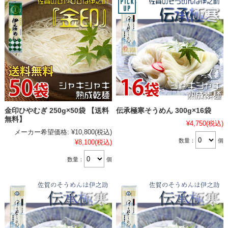
金印ひやむぎ 250g×50袋 【送料
伝承極寒そうめん 300g×16袋
無料】
¥4,750
(税込)
メーカー希望価格:
¥10,800
(税込)
数量：
個
¥8,100
(税込)
数量：
個