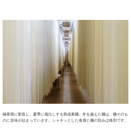
極寒期に製造し、夏季に蔵出しする熟成素麺。冬を越えた麺は、麺そのも
のに旨味が詰まっています。シャキッとした食感と麺の旨みは格別です。