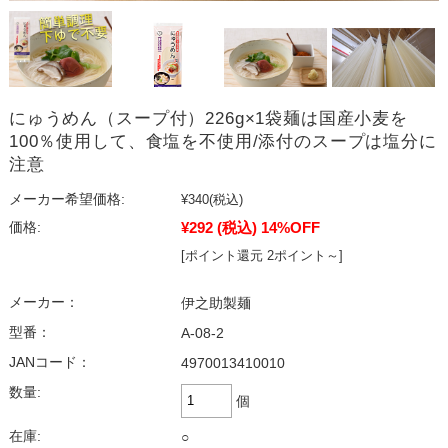
にゅうめん（スープ付）226g×1袋麺は国産小麦を
100％使用して、食塩を不使用/添付のスープは塩分に
注意
メーカー希望価格:
¥340
(税込)
¥292
(税込)
14%OFF
価格:
[ポイント還元 2ポイント～]
メーカー：
伊之助製麺
型番：
A-08-2
JANコード：
4970013410010
数量:
個
在庫:
○