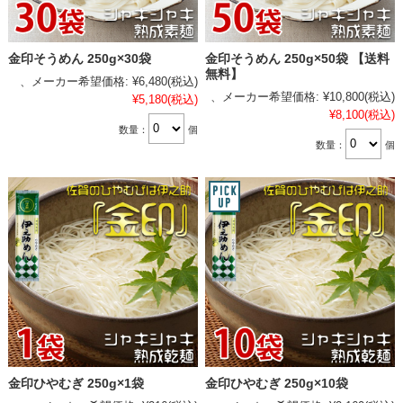
金印そうめん 250g×30袋
金印そうめん 250g×50袋 【送料
無料】
、メーカー希望価格:
¥6,480
(税込)
、メーカー希望価格:
¥10,800
(税込)
¥5,180
(税込)
¥8,100
(税込)
数量：
個
数量：
個
金印ひやむぎ 250g×1袋
金印ひやむぎ 250g×10袋