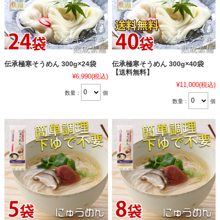
伝承極寒そうめん 300g×24袋
伝承極寒そうめん 300g×40袋
【送料無料】
¥6,990
(税込)
¥11,000
(税込)
数量：
個
数量：
個