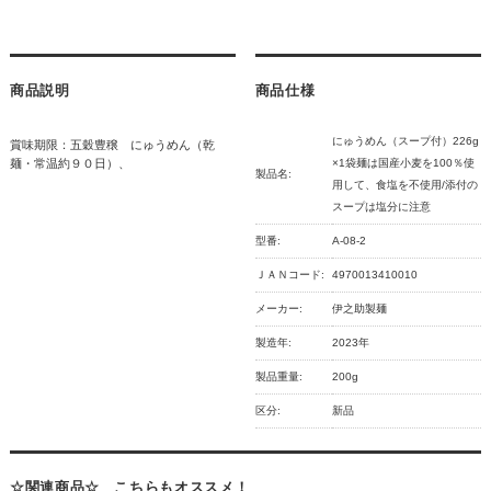
商品説明
商品仕様
にゅうめん（スープ付）226g
賞味期限：五穀豊穣 にゅうめん（乾
麺・常温約９０日）、
×1袋麺は国産小麦を100％使
製品名:
用して、食塩を不使用/添付の
スープは塩分に注意
型番:
A-08-2
ＪＡＮコード:
4970013410010
メーカー:
伊之助製麺
製造年:
2023年
製品重量:
200g
区分:
新品
☆関連商品☆ こちらもオススメ！