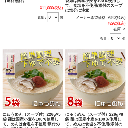
【送料無料】
袋麺は国産小麦を100％使用し
て、食塩を不使用/添付のスープ
¥11,000
(税込)
は塩分に注意
メーカー希望価格:
¥340
(税込)
数量：
個
¥292
(税込)
在庫 ○
数量：
個
にゅうめん（スープ付）226g×5
にゅうめん（スープ付）226g×8
袋 麺は国産小麦を100％使用し
袋 麺は国産小麦を100％使用し
て、めんは食塩を不使用/添付の
て、めんは食塩を不使用/添付の