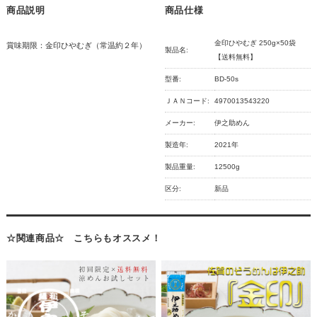
商品説明
商品仕様
金印ひやむぎ 250g×50袋
賞味期限：金印ひやむぎ（常温約２年）
製品名:
【送料無料】
型番:
BD-50s
ＪＡＮコード:
4970013543220
メーカー:
伊之助めん
製造年:
2021年
製品重量:
12500g
区分:
新品
☆関連商品☆ こちらもオススメ！