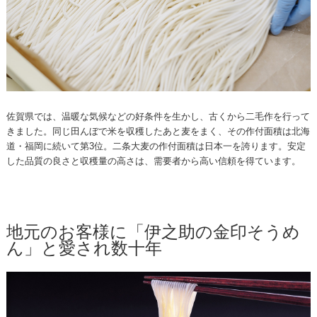
佐賀県では、温暖な気候などの好条件を生かし、古くから二毛作を行って
きました。同じ田んぼで米を収穫したあと麦をまく、その作付面積は北海
道・福岡に続いて第3位。二条大麦の作付面積は日本一を誇ります。安定
した品質の良さと収穫量の高さは、需要者から高い信頼を得ています。
地元のお客様に「伊之助の金印そうめ
ん」と愛され数十年