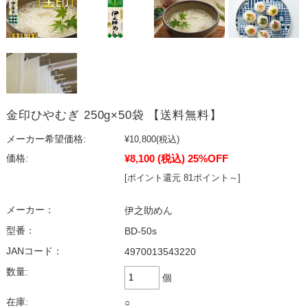
金印ひやむぎ 250g×50袋 【送料無料】
メーカー希望価格:
¥10,800
(税込)
¥8,100
(税込)
25%OFF
価格:
[ポイント還元 81ポイント～]
メーカー：
伊之助めん
型番：
BD-50s
JANコード：
4970013543220
数量:
個
在庫:
○