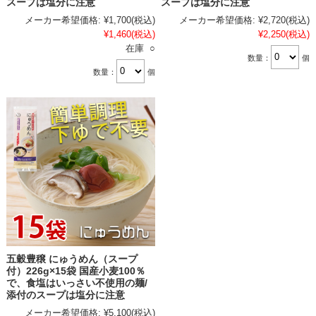
スープは塩分に注意
スープは塩分に注意
メーカー希望価格:
¥1,700
(税込)
メーカー希望価格:
¥2,720
(税込)
¥1,460
(税込)
¥2,250
(税込)
在庫 ○
数量：
個
数量：
個
五穀豊穣 にゅうめん（スープ
付）226g×15袋 国産小麦100％
で、食塩はいっさい不使用の麺/
添付のスープは塩分に注意
メーカー希望価格:
¥5,100
(税込)