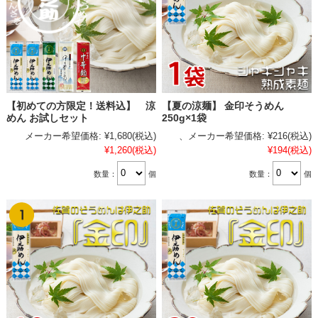
【初めての方限定！送料込】 涼
【夏の涼麺】 金印そうめん
めん お試しセット
250g×1袋
メーカー希望価格:
¥1,680
(税込)
、メーカー希望価格:
¥216
(税込)
¥1,260
(税込)
¥194
(税込)
数量：
個
数量：
個