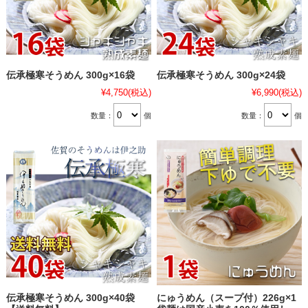
伝承極寒そうめん 300g×16袋
伝承極寒そうめん 300g×24袋
¥4,750
(税込)
¥6,990
(税込)
数量：
個
数量：
個
伝承極寒そうめん 300g×40袋
にゅうめん（スープ付）226g×1