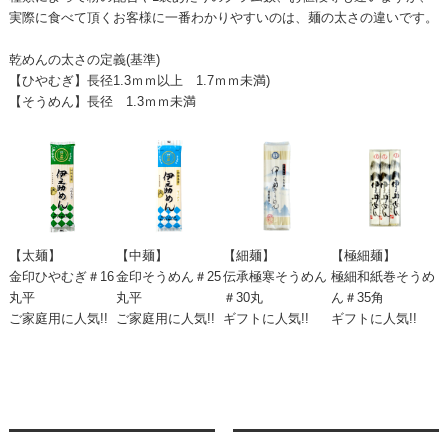
実際に食べて頂くお客様に一番わかりやすいのは、麺の太さの違いです。
乾めんの太さの定義(基準)
【ひやむぎ】長径1.3ｍｍ以上 1.7ｍｍ未満)
【そうめん】長径 1.3ｍｍ未満
【太麺】
【中麺】
【細麺】
【極細麺】
金印ひやむぎ＃16
金印そうめん＃25
伝承極寒そうめん
極細和紙巻そうめ
丸平
丸平
＃30丸
ん＃35角
ご家庭用に人気!!
ご家庭用に人気!!
ギフトに人気!!
ギフトに人気!!