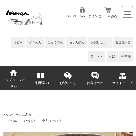
マイページへログイン
カートをみる
うどん
そうめん
にゅうめん
ちゃんぽん
お試しセット
食塩無添加
ラーメン
そば
中華麺
トップページに
ご利用案内
お問い合せ
お客様の声
サイトマップ
戻る
トップページに戻る
そうめん・ひやむぎ
金印ひやむぎ