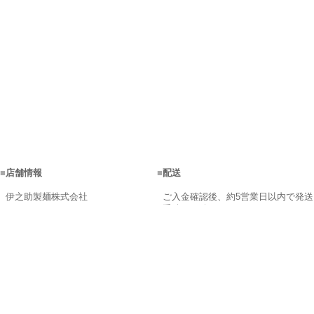
■
店舗情報
■
配送
伊之助製麺株式会社
ご入金確認後、約5営業日以内で発送
手続きを致します。
営業時間：9:00～17:00
商品在庫が不足の場合、メールにて
〒842-0107 佐賀県神埼市神埼町鶴
ご連絡致します。
2505
配送日はご指定できます。 配達時間
【フリーダイヤル】0120-063-650
帯は地域によって異なります。
【TEL】0952-52-2615 【FAX】
配送料金は以下の表でご確認くださ
0952-53-1781
い。
※商品の組み合わせによっては20kg
メールでのお問い合わせはコチラ＞